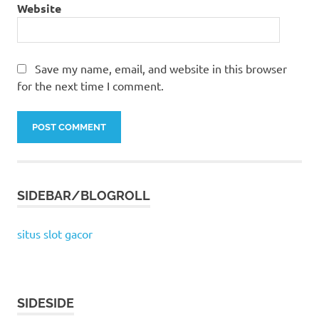
Website
Save my name, email, and website in this browser
for the next time I comment.
SIDEBAR/BLOGROLL
situs slot gacor
SIDESIDE