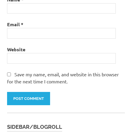
Email
*
Website
Save my name, email, and website in this browser
for the next time I comment.
SIDEBAR/BLOGROLL