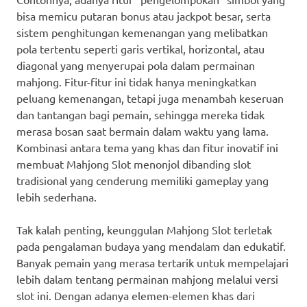
bisa memicu putaran bonus atau jackpot besar, serta
sistem penghitungan kemenangan yang melibatkan
pola tertentu seperti garis vertikal, horizontal, atau
diagonal yang menyerupai pola dalam permainan
mahjong. Fitur-fitur ini tidak hanya meningkatkan
peluang kemenangan, tetapi juga menambah keseruan
dan tantangan bagi pemain, sehingga mereka tidak
merasa bosan saat bermain dalam waktu yang lama.
Kombinasi antara tema yang khas dan fitur inovatif ini
membuat Mahjong Slot menonjol dibanding slot
tradisional yang cenderung memiliki gameplay yang
lebih sederhana.
Tak kalah penting, keunggulan Mahjong Slot terletak
pada pengalaman budaya yang mendalam dan edukatif.
Banyak pemain yang merasa tertarik untuk mempelajari
lebih dalam tentang permainan mahjong melalui versi
slot ini. Dengan adanya elemen-elemen khas dari