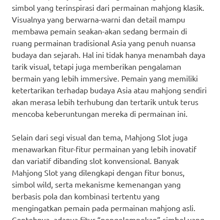
simbol yang terinspirasi dari permainan mahjong klasik.
Visualnya yang berwarna-warni dan detail mampu
membawa pemain seakan-akan sedang bermain di
ruang permainan tradisional Asia yang penuh nuansa
budaya dan sejarah. Hal ini tidak hanya menambah daya
tarik visual, tetapi juga memberikan pengalaman
bermain yang lebih immersive. Pemain yang memiliki
ketertarikan terhadap budaya Asia atau mahjong sendiri
akan merasa lebih terhubung dan tertarik untuk terus
mencoba keberuntungan mereka di permainan ini.
Selain dari segi visual dan tema, Mahjong Slot juga
menawarkan fitur-fitur permainan yang lebih inovatif
dan variatif dibanding slot konvensional. Banyak
Mahjong Slot yang dilengkapi dengan fitur bonus,
simbol wild, serta mekanisme kemenangan yang
berbasis pola dan kombinasi tertentu yang
mengingatkan pemain pada permainan mahjong asli.
Contohnya, adanya fitur “pengelompokan” simbol yang