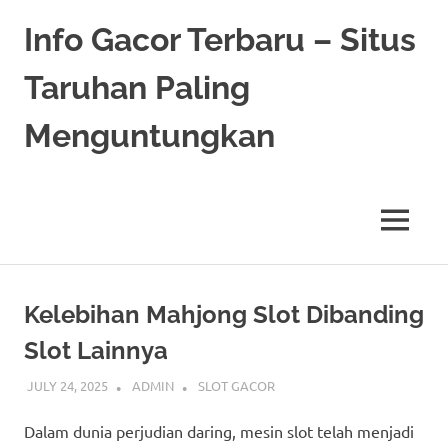
Skip
Info Gacor Terbaru – Situs
to
content
Taruhan Paling
Menguntungkan
MENU
Kelebihan Mahjong Slot Dibanding
Slot Lainnya
JULY 24, 2025
ADMIN
SLOT GACOR
Dalam dunia perjudian daring, mesin slot telah menjadi