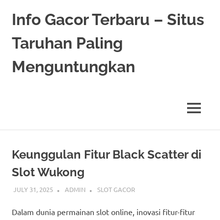
Skip
Info Gacor Terbaru – Situs
to
content
Taruhan Paling
Menguntungkan
MENU
Keunggulan Fitur Black Scatter di
Slot Wukong
JULY 31, 2025
ADMIN
SLOT GACOR
Dalam dunia permainan slot online, inovasi fitur-fitur