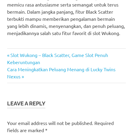
memicu rasa antusiasme serta semangat untuk terus
bermain. Dalam jangka panjang, fitur Black Scatter
terbukti mampu memberikan pengalaman bermain
yang lebih dinamis, menyenangkan, dan penuh peluang,
menjadikannya salah satu fitur favorit di slot Wukong.
casino
Previous
Post
Slot Wukong – Black Scatter, Game Slot Penuh
judi
Post:
Keberuntungan
navigation
bola
Next
Cara Meningkatkan Peluang Menang di Lucky Twins
Post:
Nexus
sbobet
slot
slot
gacor
LEAVE A REPLY
slot
online
Your email address will not be published.
Required
fields are marked
*