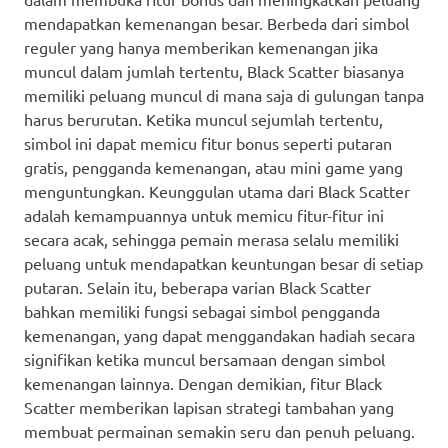
mendapatkan kemenangan besar. Berbeda dari simbol
reguler yang hanya memberikan kemenangan jika
muncul dalam jumlah tertentu, Black Scatter biasanya
memiliki peluang muncul di mana saja di gulungan tanpa
harus berurutan. Ketika muncul sejumlah tertentu,
simbol ini dapat memicu fitur bonus seperti putaran
gratis, pengganda kemenangan, atau mini game yang
menguntungkan. Keunggulan utama dari Black Scatter
adalah kemampuannya untuk memicu fitur-fitur ini
secara acak, sehingga pemain merasa selalu memiliki
peluang untuk mendapatkan keuntungan besar di setiap
putaran. Selain itu, beberapa varian Black Scatter
bahkan memiliki fungsi sebagai simbol pengganda
kemenangan, yang dapat menggandakan hadiah secara
signifikan ketika muncul bersamaan dengan simbol
kemenangan lainnya. Dengan demikian, fitur Black
Scatter memberikan lapisan strategi tambahan yang
membuat permainan semakin seru dan penuh peluang.