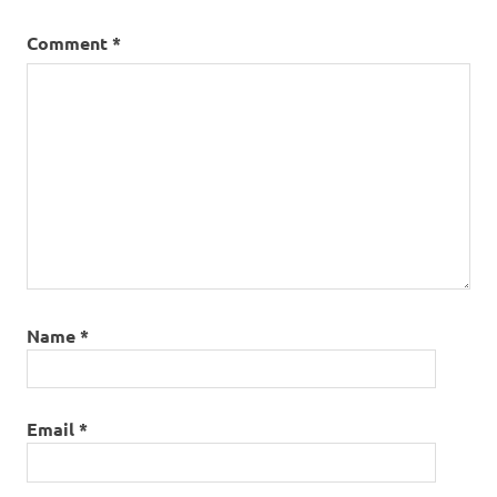
Comment
*
Name
*
Email
*