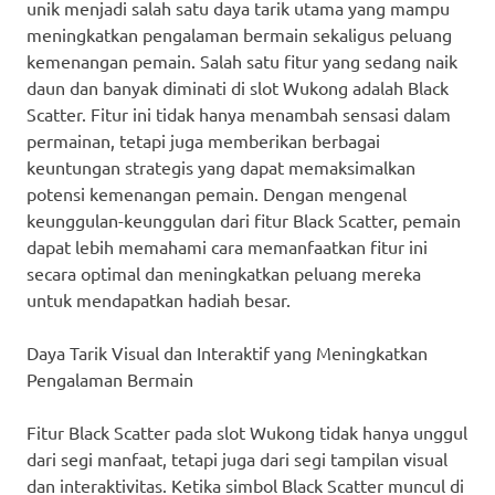
unik menjadi salah satu daya tarik utama yang mampu
meningkatkan pengalaman bermain sekaligus peluang
kemenangan pemain. Salah satu fitur yang sedang naik
daun dan banyak diminati di slot Wukong adalah Black
Scatter. Fitur ini tidak hanya menambah sensasi dalam
permainan, tetapi juga memberikan berbagai
keuntungan strategis yang dapat memaksimalkan
potensi kemenangan pemain. Dengan mengenal
keunggulan-keunggulan dari fitur Black Scatter, pemain
dapat lebih memahami cara memanfaatkan fitur ini
secara optimal dan meningkatkan peluang mereka
untuk mendapatkan hadiah besar.
Daya Tarik Visual dan Interaktif yang Meningkatkan
Pengalaman Bermain
Fitur Black Scatter pada slot Wukong tidak hanya unggul
dari segi manfaat, tetapi juga dari segi tampilan visual
dan interaktivitas. Ketika simbol Black Scatter muncul di