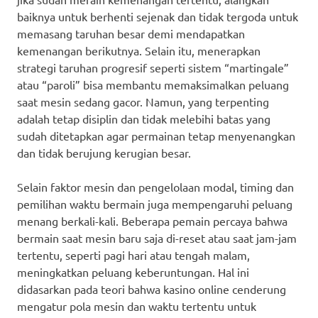
baiknya untuk berhenti sejenak dan tidak tergoda untuk
memasang taruhan besar demi mendapatkan
kemenangan berikutnya. Selain itu, menerapkan
strategi taruhan progresif seperti sistem “martingale”
atau “paroli” bisa membantu memaksimalkan peluang
saat mesin sedang gacor. Namun, yang terpenting
adalah tetap disiplin dan tidak melebihi batas yang
sudah ditetapkan agar permainan tetap menyenangkan
dan tidak berujung kerugian besar.
Selain faktor mesin dan pengelolaan modal, timing dan
pemilihan waktu bermain juga mempengaruhi peluang
menang berkali-kali. Beberapa pemain percaya bahwa
bermain saat mesin baru saja di-reset atau saat jam-jam
tertentu, seperti pagi hari atau tengah malam,
meningkatkan peluang keberuntungan. Hal ini
didasarkan pada teori bahwa kasino online cenderung
mengatur pola mesin dan waktu tertentu untuk