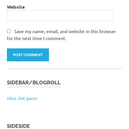
Website
Save my name, email, and website in this browser
for the next time I comment.
SIDEBAR/BLOGROLL
situs slot gacor
SIDESIDE