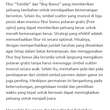
fitur “Tumble” dan “Buy Bonus” yang memberikan
peluang tambahan untuk mendapatkan kemenangan
beruntun. Selain itu, simbol scatter yang muncul di tiga
posisi akan memicu fitur bonus putaran gratis (free
spins) yang dapat memberikan peluang besar untuk
meraih kemenangan besar. Strategi yang efektif adalah
memanfaatkan fitur ini secara optimal. Misalnya,
dengan memperhatikan jumlah taruhan yang dimainkan
agar tetap dalam batas kemampuan, dan menggunakan
fitur buy bonus jika tersedia untuk langsung mengakses
putaran gratis tanpa harus menunggu simbol scatter
muncul secara acak. Selain itu, memahami pola dan pola
pembayaran dari simbol-simbol permen dalam game ini
juga penting. Meskipun permainan ini bergantung pada
keberuntungan, pengelolaan modal dan pemilihan
waktu yang tepat untuk bermain dapat meningkatkan
peluang untuk menjadi juara.
Mengelola Keuangan dan Menghindari Kekalahan