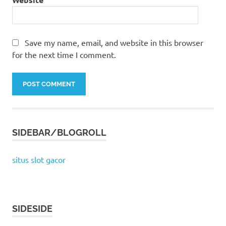
Save my name, email, and website in this browser
for the next time I comment.
SIDEBAR/BLOGROLL
situs slot gacor
SIDESIDE