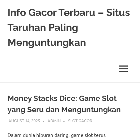
Skip
Info Gacor Terbaru – Situs
to
content
Taruhan Paling
Menguntungkan
MENU
Money Stacks Dice: Game Slot
yang Seru dan Menguntungkan
AUGUST 14, 2025
ADMIN
SLOT GACOR
Dalam dunia hiburan daring, game slot terus