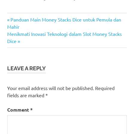
casino
Previous
Post
Panduan Main Money Stacks Dice untuk Pemula dan
judi
Post:
Mahir
navigation
bola
Next
Menikmati Inovasi Teknologi dalam Slot Money Stacks
Post:
Dice
sbobet
slot
slot
gacor
LEAVE A REPLY
slot
online
Your email address will not be published.
Required
fields are marked
*
Comment
*