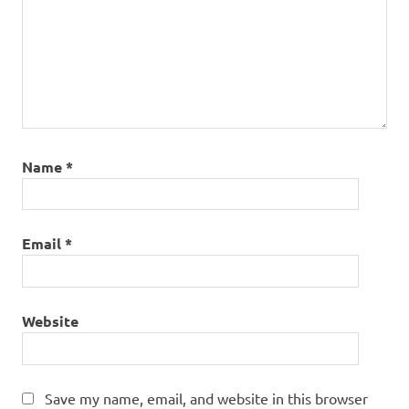
Name
*
Email
*
Website
Save my name, email, and website in this browser