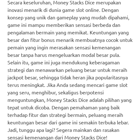
Secara keseluruhan, Money Stacks Dice merupakan
inovasi menarik di dunia game slot online. Dengan
konsep yang unik dan gameplay yang mudah dipahami,
game ini mampu memberikan sensasi berbeda dan
pengalaman bermain yang memikat. Keuntungan yang
besar dan fitur bonus menarik membuatnya cocok untuk
pemain yang ingin merasakan sensasi kemenangan
besar tanpa harus mengeluarkan modal besar pula.
Selain itu, game ini juga mendukung keberagaman
strategi dan menawarkan peluang besar untuk meraih
jackpot besar, sehingga tidak heran jika popularitasnya
terus meningkat. Jika Anda sedang mencari game slot
yang seru, menghibur, sekaligus berpotensi
menguntungkan, Money Stacks Dice adalah pilihan yang
tepat untuk dicoba. Dengan pemahaman yang baik
terhadap fitur dan strategi bermain, peluang meraih
keuntungan besar dari game ini semakin terbuka lebar.
Jadi, tunggu apa lagi? Segera mainkan dan rasakan
sensasi kemenangan dari Money Stacks Dice!