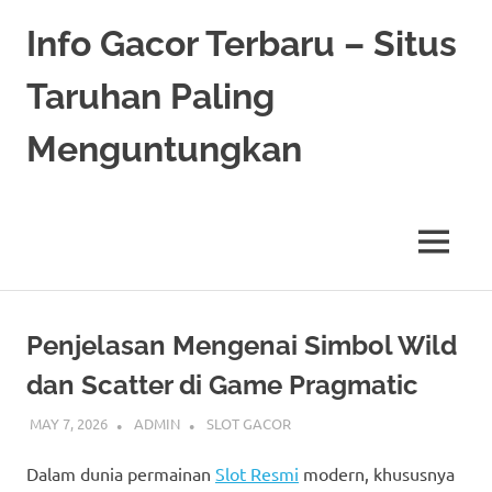
Skip
Info Gacor Terbaru – Situs
to
content
Taruhan Paling
Menguntungkan
MENU
Penjelasan Mengenai Simbol Wild
dan Scatter di Game Pragmatic
MAY 7, 2026
ADMIN
SLOT GACOR
Dalam dunia permainan
Slot Resmi
modern, khususnya