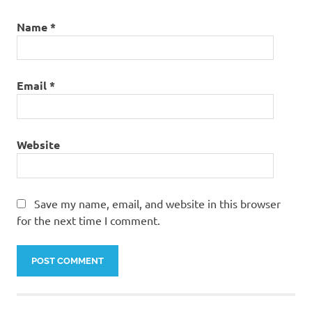
Name
*
Email
*
Website
Save my name, email, and website in this browser
for the next time I comment.