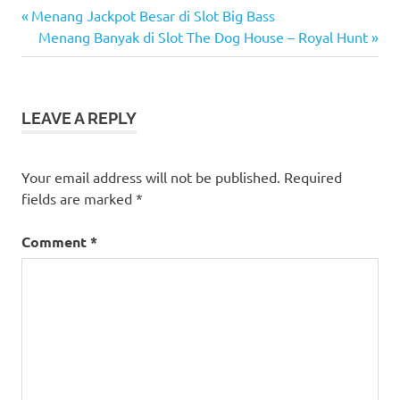
casino
Previous
Post
Menang Jackpot Besar di Slot Big Bass
judi
Post:
Next
Menang Banyak di Slot The Dog House – Royal Hunt
navigation
bola
Post:
sbobet
slot
LEAVE A REPLY
slot
gacor
Your email address will not be published.
Required
slot
online
fields are marked
*
Comment
*