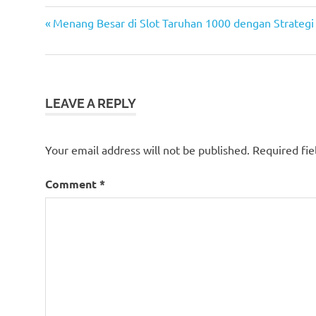
casino
Previous
Post
Menang Besar di Slot Taruhan 1000 dengan Strategi 
sbobet
Post:
navigation
slot
slot
online
LEAVE A REPLY
Your email address will not be published.
Required fi
Comment
*