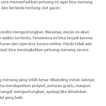
 cara memanfaatkan peluang ini agar bisa menang
 dan berbeda tentang slot gacor.
kondisi menguntungkan. Biasanya, mesin ini akan
aktu tertentu. Fenomena ini bisa terjadi karena
uran dari operator kasino online. Meski tidak ada
epat bisa meningkatkan peluang menang secara
g menang yang lebih besar dibanding mesin lainnya.
isa mendapatkan jackpot, putaran gratis, maupun
u sangat menguntungkan, apalagi jika dimainkan
l yang baik.