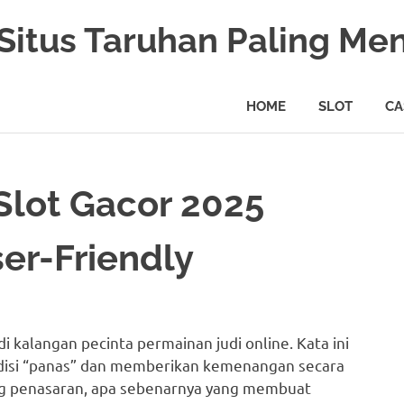
– Situs Taruhan Paling M
HOME
SLOT
CA
Slot Gacor 2025
er-Friendly
di kalangan pecinta permainan judi online. Kata ini
disi “panas” dan memberikan kemenangan secara
g penasaran, apa sebenarnya yang membuat