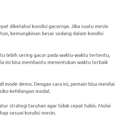
pat diketahui kondisi gacornya. Jika suatu mesin
un, kemungkinan besar sedang dalam kondisi
u lebih sering gacor pada waktu-waktu tertentu,
pola ini bisa membantu menentukan waktu terbaik
di mode demo. Dengan cara ini, pemain bisa menilai
siko kehilangan modal.
ur strategi taruhan agar tidak cepat habis. Mulai
ahap sesuai kondisi mesin.