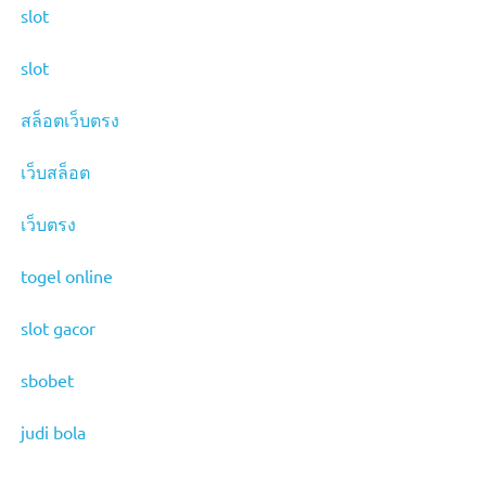
slot
slot
สล็อตเว็บตรง
เว็บสล็อต
เว็บตรง
togel online
slot gacor
sbobet
judi bola