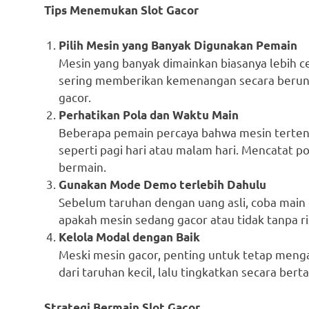
Tips Menemukan Slot Gacor
Pilih Mesin yang Banyak Digunakan Pemain
Mesin yang banyak dimainkan biasanya lebih ce
sering memberikan kemenangan secara berunt
gacor.
Perhatikan Pola dan Waktu Main
Beberapa pemain percaya bahwa mesin tertent
seperti pagi hari atau malam hari. Mencatat 
bermain.
Gunakan Mode Demo terlebih Dahulu
Sebelum taruhan dengan uang asli, coba main 
apakah mesin sedang gacor atau tidak tanpa ri
Kelola Modal dengan Baik
Meski mesin gacor, penting untuk tetap mengat
dari taruhan kecil, lalu tingkatkan secara bert
Strategi Bermain Slot Gacor