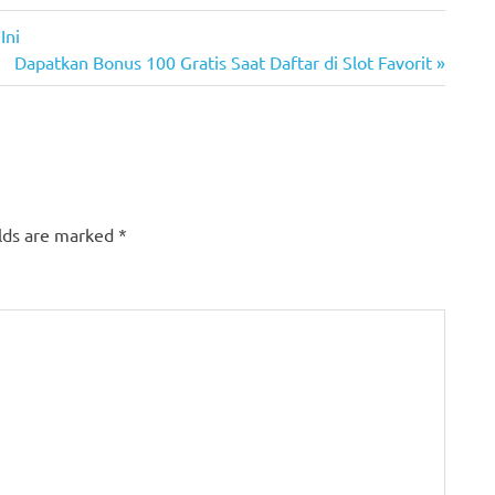
Ini
Next
Dapatkan Bonus 100 Gratis Saat Daftar di Slot Favorit
Post:
elds are marked
*