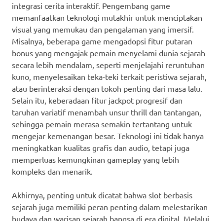
integrasi cerita interaktif. Pengembang game
memanfaatkan teknologi mutakhir untuk menciptakan
visual yang memukau dan pengalaman yang imersif.
Misalnya, beberapa game mengadopsi fitur putaran
bonus yang mengajak pemain menyelami dunia sejarah
secara lebih mendalam, seperti menjelajahi reruntuhan
kuno, menyelesaikan teka-teki terkait peristiwa sejarah,
atau berinteraksi dengan tokoh penting dari masa lalu.
Selain itu, keberadaan fitur jackpot progresif dan
taruhan variatif menambah unsur thrill dan tantangan,
sehingga pemain merasa semakin tertantang untuk
mengejar kemenangan besar. Teknologi ini tidak hanya
meningkatkan kualitas grafis dan audio, tetapi juga
memperluas kemungkinan gameplay yang lebih
kompleks dan menarik.
Akhirnya, penting untuk dicatat bahwa slot berbasis
sejarah juga memiliki peran penting dalam melestarikan
budaya dan warisan sejarah bangsa di era digital. Melalui