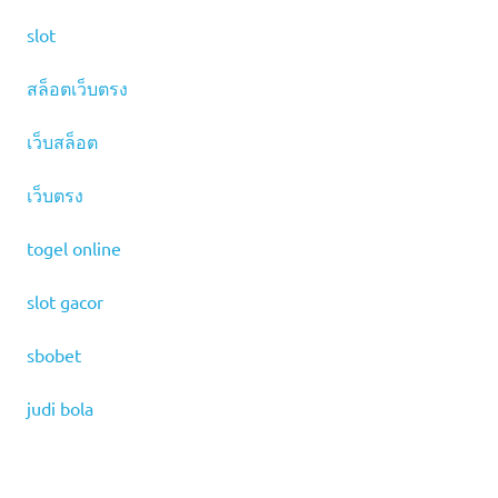
slot
สล็อตเว็บตรง
เว็บสล็อต
เว็บตรง
togel online
slot gacor
sbobet
judi bola