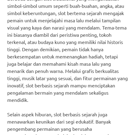
simbol-simbol umum seperti buah-buahan, angka, atau
simbol keberuntungan, slot bertema sejarah mengajak
pemain untuk menjelajahi masa lalu melalui tampilan
visual yang kaya dan narasi yang mendalam. Tema-tema
ini biasanya diambil dari peristiwa penting, tokoh
terkenal, atau budaya kuno yang memiliki nilai historis
tinggi. Dengan demikian, pemain tidak hanya
berkesempatan untuk memenangkan hadiah, tetapi
juga belajar dan memahami kisah masa lalu yang
menarik dan penuh warna. Melalui grafis berkualitas
tinggi, musik latar yang sesuai, dan fitur permainan yang
inovatif, slot berbasis sejarah mampu menciptakan
pengalaman bermain yang mendalam sekaligus
mendidik.
Selain aspek hiburan, slot berbasis sejarah juga
menawarkan keunikan dari segi edukatif. Banyak
pengembang permainan yang berusaha