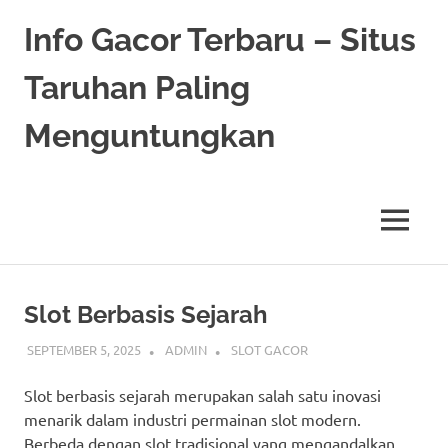
Skip
Info Gacor Terbaru – Situs
to
content
Taruhan Paling
Menguntungkan
MENU
Slot Berbasis Sejarah
SEPTEMBER 5, 2025
ADMIN
SLOT GACOR
Slot berbasis sejarah merupakan salah satu inovasi
menarik dalam industri permainan slot modern.
Berbeda dengan slot tradisional yang mengandalkan