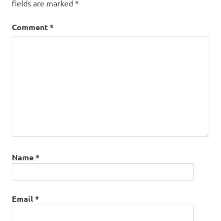
online
fields are marked
*
Comment
*
Name
*
Email
*