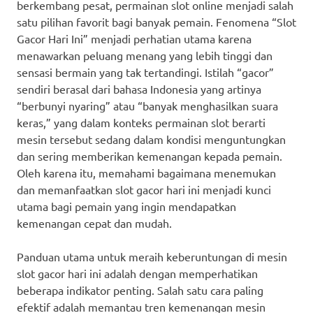
berkembang pesat, permainan slot online menjadi salah
satu pilihan favorit bagi banyak pemain. Fenomena “Slot
Gacor Hari Ini” menjadi perhatian utama karena
menawarkan peluang menang yang lebih tinggi dan
sensasi bermain yang tak tertandingi. Istilah “gacor”
sendiri berasal dari bahasa Indonesia yang artinya
“berbunyi nyaring” atau “banyak menghasilkan suara
keras,” yang dalam konteks permainan slot berarti
mesin tersebut sedang dalam kondisi menguntungkan
dan sering memberikan kemenangan kepada pemain.
Oleh karena itu, memahami bagaimana menemukan
dan memanfaatkan slot gacor hari ini menjadi kunci
utama bagi pemain yang ingin mendapatkan
kemenangan cepat dan mudah.
Panduan utama untuk meraih keberuntungan di mesin
slot gacor hari ini adalah dengan memperhatikan
beberapa indikator penting. Salah satu cara paling
efektif adalah memantau tren kemenangan mesin