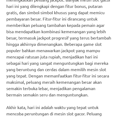
hari ini yang dilengkapi dengan fitur bonus, putaran
gratis, dan simbol-simbol khusus yang dapat memicu
pembayaran besar. Fitur-fitur ini dirancang untuk
memberikan peluang tambahan kepada pemain agar
bisa mendapatkan kombinasi kemenangan yang lebih
besar, termasuk jackpot progresif yang terus bertambah
hingga akhirnya dimenangkan. Beberapa game slot
populer bahkan menawarkan jackpot yang mampu
mencapai ratusan juta rupiah, menjadikan hari ini
sebagai hari yang sangat menguntungkan bagi mereka
yang beruntung dan cerdas dalam memilih mesin slot
yang tepat. Dengan memanfaatkan fitur-fitur ini secara
maksimal, peluang meraih kemenangan besar akan
semakin terbuka lebar, menjadikan pengalaman
bermain semakin seru dan menguntungkan.
Akhir kata, hari ini adalah waktu yang tepat untuk
mencoba peruntungan di mesin slot gacor. Peluang