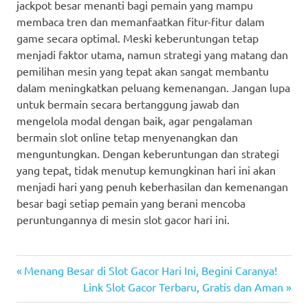
jackpot besar menanti bagi pemain yang mampu
membaca tren dan memanfaatkan fitur-fitur dalam
game secara optimal. Meski keberuntungan tetap
menjadi faktor utama, namun strategi yang matang dan
pemilihan mesin yang tepat akan sangat membantu
dalam meningkatkan peluang kemenangan. Jangan lupa
untuk bermain secara bertanggung jawab dan
mengelola modal dengan baik, agar pengalaman
bermain slot online tetap menyenangkan dan
menguntungkan. Dengan keberuntungan dan strategi
yang tepat, tidak menutup kemungkinan hari ini akan
menjadi hari yang penuh keberhasilan dan kemenangan
besar bagi setiap pemain yang berani mencoba
peruntungannya di mesin slot gacor hari ini.
casino
Previous
Post
Menang Besar di Slot Gacor Hari Ini, Begini Caranya!
judi
Post:
Next
Link Slot Gacor Terbaru, Gratis dan Aman
navigation
bola
Post: