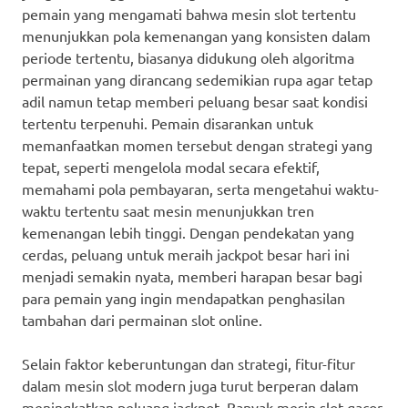
pemain yang mengamati bahwa mesin slot tertentu
menunjukkan pola kemenangan yang konsisten dalam
periode tertentu, biasanya didukung oleh algoritma
permainan yang dirancang sedemikian rupa agar tetap
adil namun tetap memberi peluang besar saat kondisi
tertentu terpenuhi. Pemain disarankan untuk
memanfaatkan momen tersebut dengan strategi yang
tepat, seperti mengelola modal secara efektif,
memahami pola pembayaran, serta mengetahui waktu-
waktu tertentu saat mesin menunjukkan tren
kemenangan lebih tinggi. Dengan pendekatan yang
cerdas, peluang untuk meraih jackpot besar hari ini
menjadi semakin nyata, memberi harapan besar bagi
para pemain yang ingin mendapatkan penghasilan
tambahan dari permainan slot online.
Selain faktor keberuntungan dan strategi, fitur-fitur
dalam mesin slot modern juga turut berperan dalam
meningkatkan peluang jackpot. Banyak mesin slot gacor