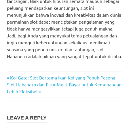
tantangan. Baik untuk hiburan semata maupun sebagai
peluang mendapatkan keuntungan, slot ini
menunjukkan bahwa inovasi dan kreativitas dalam dunia
permainan slot dapat menciptakan pengalaman yang
tidak hanya mengasyikkan tetapi juga penuh makna.
Jadi, bagi Anda yang menyukai tema petualangan dan
ingin menguji keberuntungan sekaligus menikmati
suasana yang penuh misteri dan tantangan, slot
Habanero adalah pilihan yang sangat tepat untuk dicoba.
casino
Previous
Post
Koi Gate: Slot Bertema Ikan Koi yang Penuh Pesona
judi
Next
Post:
Slot Habanero dan Fitur Multi-Bayar untuk Kemenangan
navigation
bola
Post:
Lebih Fleksibel
sbobet
slot
slot
LEAVE A REPLY
gacor