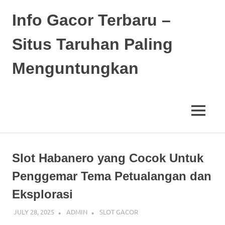
Skip
Info Gacor Terbaru –
to
content
Situs Taruhan Paling
Menguntungkan
MENU
Slot Habanero yang Cocok Untuk
Penggemar Tema Petualangan dan
Eksplorasi
JULY 28, 2025
ADMIN
SLOT GACOR