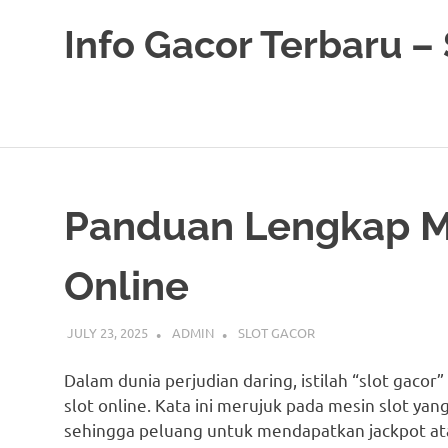
Skip
Info Gacor Terbaru 
to
content
Panduan Lengkap Ma
Online
JULY 23, 2025
ADMIN
SLOT GACOR
Dalam dunia perjudian daring, istilah “slot gaco
slot online. Kata ini merujuk pada mesin slot y
sehingga peluang untuk mendapatkan jackpot ata