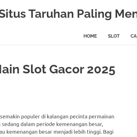
– Situs Taruhan Paling M
HOME
SLOT
CA
in Slot Gacor 2025
r” semakin populer di kalangan pecinta permainan
ang sedang dalam periode kemenangan besar,
u kemenangan besar menjadi lebih tinggi. Bagi