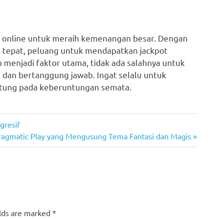
ot online untuk meraih kemenangan besar. Dengan
g tepat, peluang untuk mendapatkan jackpot
menjadi faktor utama, tidak ada salahnya untuk
an bertanggung jawab. Ingat selalu untuk
antung pada keberuntungan semata.
gresif
Pragmatic Play yang Mengusung Tema Fantasi dan Magis
elds are marked
*