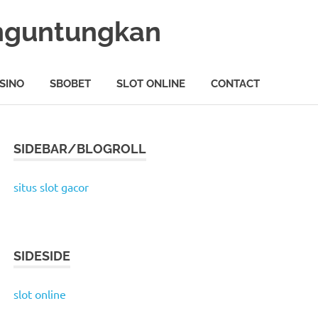
enguntungkan
SINO
SBOBET
SLOT ONLINE
CONTACT
SIDEBAR/BLOGROLL
situs slot gacor
SIDESIDE
slot online