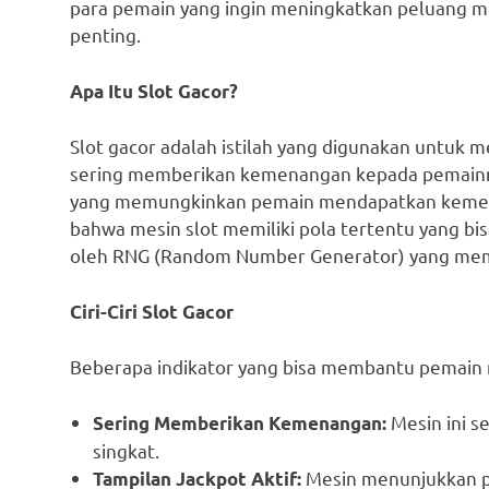
para pemain yang ingin meningkatkan peluang 
penting.
Apa Itu Slot Gacor?
Slot gacor adalah istilah yang digunakan untuk 
sering memberikan kemenangan kepada pemainnya
yang memungkinkan pemain mendapatkan kemena
bahwa mesin slot memiliki pola tertentu yang bisa
oleh RNG (Random Number Generator) yang mema
Ciri-Ciri Slot Gacor
Beberapa indikator yang bisa membantu pemain m
Mesin ini 
Sering Memberikan Kemenangan:
singkat.
Mesin menunjukkan pe
Tampilan Jackpot Aktif: