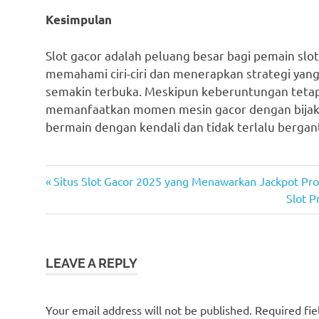
Kesimpulan
Slot gacor adalah peluang besar bagi pemain sl
memahami ciri-ciri dan menerapkan strategi yan
semakin terbuka. Meskipun keberuntungan tetap 
memanfaatkan momen mesin gacor dengan bijak d
bermain dengan kendali dan tidak terlalu berg
casino
Previous
Post
Situs Slot Gacor 2025 yang Menawarkan Jackpot Pro
sbobet
Post:
Next
Slot 
navigation
Post:
slot
slot
online
LEAVE A REPLY
Your email address will not be published.
Required fi